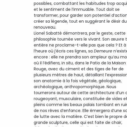
possibles, combattant les habitudes trop acqu
et le sentiment de l’immuable. Tout doit se
transformer, pour garder son potentiel d’action
créer sa légende, tout en suggérant le désir du
renouveau.
Lionel Sabatté démontrera, par le geste, cette
philosophie tournée vers le vivant. Son œuvre 
entière ne proclame-t-elle pas que cela ? Et à
l’heure où j’écris ces lignes, sa
Demeure
n’exist
encore : elle ne prendra son ampleur qu’au 
où il l’édifiera, i
n situ
, dans le Patio de la Maison
Rouge, avec du ciment et des tiges de fer de
plusieurs mètres de haut, détaillant l’expressio
son anatomie à la fois végétale, géologique,
archéologique, anthropomorphique. Nous
tournerons autour de cette architecture d’un 
rougeoyant, musculaire, constituée de vides e
pleins comme les beaux palais tombant en rui
de nos rêves d’enfance. Elle émergera d’une s
de lutte avec la matière. C’est bien le propre d
grande sculpture, celle qui est faite de chair,