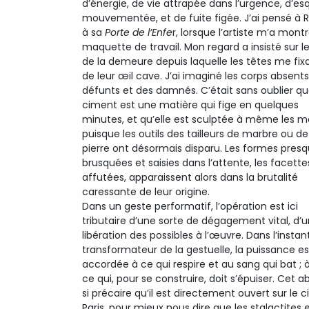
d’énergie, de vie attrapée dans l’urgence, d’es
mouvementée, et de fuite figée. J’ai pensé à R
à sa
Porte de l’Enfe
r, lorsque l’artiste m’a mont
maquette de travail. Mon regard a insisté sur l
de la demeure depuis laquelle les têtes me fix
de leur œil cave. J’ai imaginé les corps absent
défunts et des damnés. C’était sans oublier qu
ciment est une matière qui fige en quelques
minutes, et qu’elle est sculptée à même les ma
puisque les outils des tailleurs de marbre ou de
pierre ont désormais disparu. Les formes pres
brusquées et saisies dans l’attente, les facett
affutées, apparaissent alors dans la brutalité
caressante de leur origine.
Dans un geste performatif, l’opération est ici
tributaire d’une sorte de dégagement vital, d’
libération des possibles à l’œuvre. Dans l’instan
transformateur de la gestuelle, la puissance es
accordée à ce qui respire et au sang qui bat ; 
ce qui, pour se construire, doit s’épuiser. Cet ab
si précaire qu’il est directement ouvert sur le c
Paris, pour mieux nous dire que les stalactites e