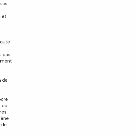
ises
 et
toute
e pas
moment
n de
ocre
t de
nes
cène
e la