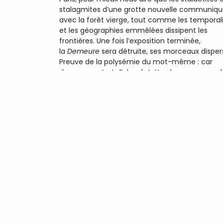
stalagmites d’une grotte nouvelle communiqu
avec la forêt vierge, tout comme les temporal
et les géographies emmêlées dissipent les
frontières. Une fois l’exposition terminée,
la
Demeure
sera détruite, ses morceaux disper
Preuve de la polysémie du mot-même : car
demeurer, c’est d’abord s’attarder, ne pas voul
quitter les lieux, puis s’installer. Vous avez cru 
vous étiez là à demeure, mais cela serait
méconnaître l’intime intention : il n’y a que la 
pour être la dernière demeure. Cela, l’artiste le
refuse. Suivons-le dans cette grande santé.”
Léa Bi
+ i