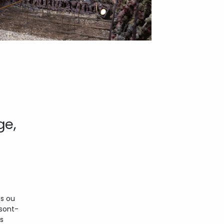
ge,
s ou
sont-
s