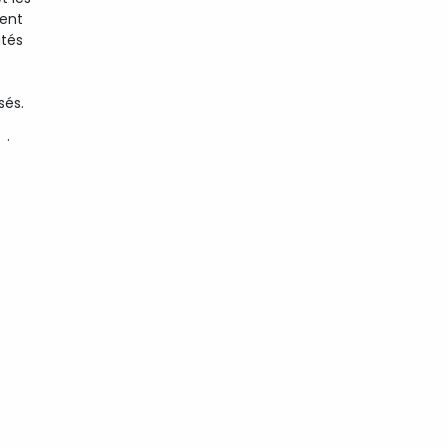
ent
ités
sés.
oir
que
mort
smuth
nfos
ici