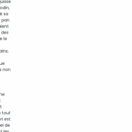
quisse
odin,
ré sa
e pan
aient
s des
e le
ins,
que
es non
une
t
t
à tout
ri est
iel de
t les