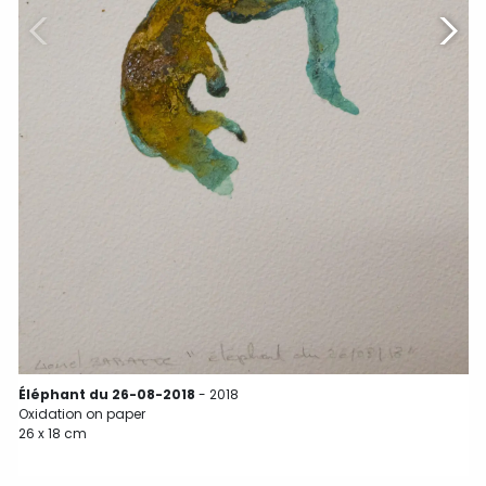
Éléphant du 26-08-2018
- 2018
Oxidation on paper
O
26 x 18 cm
1