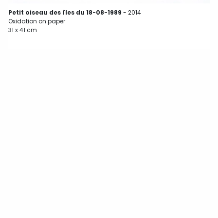
Petit oiseau des îles du 18-08-1989
- 2014
Oxidation on paper
O
31 x 41 cm
3