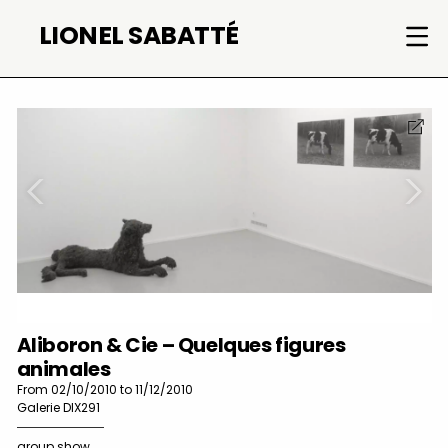
Skip
LIONEL SABATTÉ
to
content
Aliboron & Cie – Quelques figures
animales
From 02/10/2010 to 11/12/2010
Galerie DIX291
group show