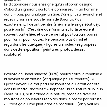
Le dictionnaire nous enseigne qu’un aliboron désigna
d’abord un ignorant qui fait le connaisseur – un homme
donc – puis, par analogie, un âne. L’âne prit sa revanche et
redevint homme sous le nom de Boronali. Plus
exactement, il devint peintre (même si le singe était déjà
passé par là). C’est dire que l’animal et l’artiste eurent
souvent partie liée, et que ce ne fut pas toujours bon ni
pour l’un ni pour l’autre… Ne pensons plus à mal et
regardons les quelques « figures animales » regroupées
dans cette exposition (peintures, photos, dessin,
sculpture).
L’œuvre de
Lionel Sabatté
(1975) pourrait être la réponse à
la devinette enfantine (et quelque peu surréaliste) : «
Qu’est devenu le troupeau de moutons qui errait cet été
dans le métro Châtelet ? ». Réponse : la sculpture d’un loup
(Août, 2010), plus grande que nature, modelée avec les
moutons de poussières récoltés dans le métro par l’artiste.
« …C’est ça qui me plaît dans ce matériau… (on y voit les