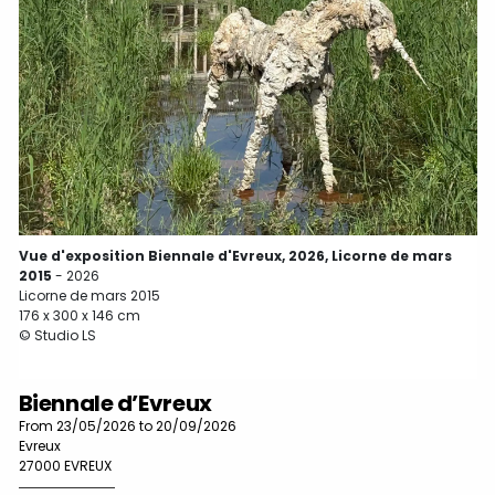
©
Vue d'exposition Biennale d'Evreux, 2026, Licorne de mars
2015
- 2026
Licorne de mars 2015
176 x 300 x 146 cm
© Studio LS
Biennale d’Evreux
From 23/05/2026 to 20/09/2026
Evreux
27000 EVREUX