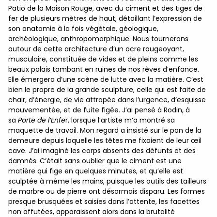
Patio de la Maison Rouge, avec du ciment et des tiges de
fer de plusieurs mètres de haut, détaillant l’expression de
son anatomie à la fois végétale, géologique,
archéologique, anthropomorphique. Nous tournerons
autour de cette architecture d’un ocre rougeoyant,
musculaire, constituée de vides et de pleins comme les
beaux palais tombant en ruines de nos rêves d’enfance.
Elle émergera d’une scène de lutte avec la matière. C’est
bien le propre de la grande sculpture, celle qui est faite de
chair, d’énergie, de vie attrapée dans l’urgence, d’esquisse
mouvementée, et de fuite figée. J’ai pensé à Rodin, à
sa
Porte de l’Enfe
r, lorsque l’artiste m’a montré sa
maquette de travail. Mon regard a insisté sur le pan de la
demeure depuis laquelle les têtes me fixaient de leur œil
cave. J’ai imaginé les corps absents des défunts et des
damnés. C’était sans oublier que le ciment est une
matière qui fige en quelques minutes, et qu’elle est
sculptée à même les mains, puisque les outils des tailleurs
de marbre ou de pierre ont désormais disparu. Les formes
presque brusquées et saisies dans l’attente, les facettes
non affutées, apparaissent alors dans la brutalité