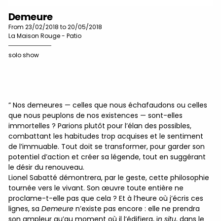
Demeure
From 23/02/2018 to 20/05/2018
La Maison Rouge - Patio
solo show
” Nos demeures — celles que nous échafaudons ou celles
que nous peuplons de nos existences — sont-elles
immortelles ? Parions plutôt pour l’élan des possibles,
combattant les habitudes trop acquises et le sentiment
de l’immuable. Tout doit se transformer, pour garder son
potentiel d’action et créer sa légende, tout en suggérant
C
le désir du renouveau.
Lionel Sabatté démontrera, par le geste, cette philosophie
tournée vers le vivant. Son œuvre toute entière ne
proclame-t-elle pas que cela ? Et à l’heure où j’écris ces
lignes, sa
Demeure
n’existe pas encore : elle ne prendra
son ampleur qu’au moment où il l’édifiera, i
n situ
, dans le