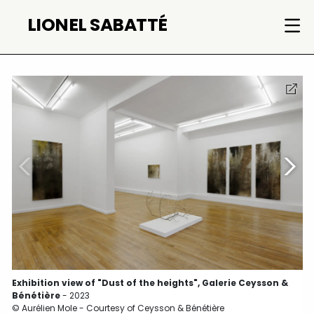
Skip
LIONEL SABATTÉ
to
content
Exhibition view of "Dust of the heights", Galerie Ceysson &
Bénétière
- 2023
© Aurélien Mole - Courtesy of Ceysson & Bénétière
©