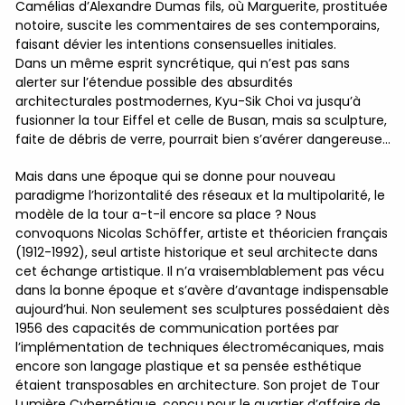
Camélias d’Alexandre Dumas fils, où Marguerite, prostituée
notoire, suscite les commentaires de ses contemporains,
faisant dévier les intentions consensuelles initiales.
Dans un même esprit syncrétique, qui n’est pas sans
alerter sur l’étendue possible des absurdités
architecturales postmodernes, Kyu-Sik Choi va jusqu’à
fusionner la tour Eiffel et celle de Busan, mais sa sculpture,
faite de débris de verre, pourrait bien s’avérer dangereuse…
Mais dans une époque qui se donne pour nouveau
paradigme l’horizontalité des réseaux et la multipolarité, le
modèle de la tour a-t-il encore sa place ? Nous
convoquons Nicolas Schöffer, artiste et théoricien français
(1912-1992), seul artiste historique et seul architecte dans
cet échange artistique. Il n’a vraisemblablement pas vécu
dans la bonne époque et s’avère d’avantage indispensable
aujourd’hui. Non seulement ses sculptures possédaient dès
1956 des capacités de communication portées par
l’implémentation de techniques électromécaniques, mais
encore son langage plastique et sa pensée esthétique
étaient transposables en architecture. Son projet de Tour
Lumière Cybernétique, conçu pour le quartier d’affaire de