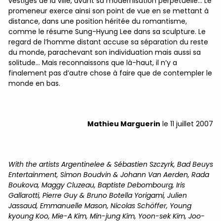
vestiges de la ville, avant sa modernisation perpétuelle… Le
promeneur exerce ainsi son point de vue en se mettant à
distance, dans une position héritée du romantisme,
comme le résume Sung-Hyung Lee dans sa sculpture. Le
regard de l’homme distant accuse sa séparation du reste
du monde, parachevant son individuation mais aussi sa
solitude… Mais reconnaissons que là-haut, il n’y a
finalement pas d’autre chose à faire que de contempler le
monde en bas.
Mathieu Marguerin
le 11 juillet 2007
With the artists Argentinelee & Sébastien Szczyrk, Bad Beuys
Entertainment, Simon Boudvin & Johann Van Aerden, Rada
Boukova, Maggy Cluzeau, Baptiste Debombourg, Iris
Gallarotti, Pierre Guy & Bruno Botella Yorigami, Julien
Jassaud, Emmanuelle Mason, Nicolas Schöffer, Young
kyoung Koo, Mie-A Kim, Min-jung Kim, Yoon-sek Kim, Joo-