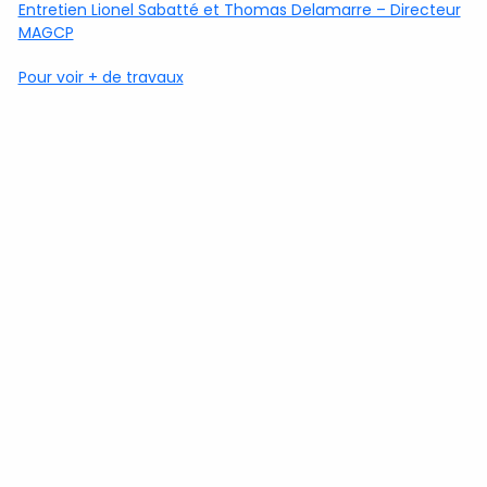
Entretien Lionel Sabatté et Thomas Delamarre – Directeur
MAGCP
Pour voir + de travaux
Copyright
Lionel Sabatté
- 2026