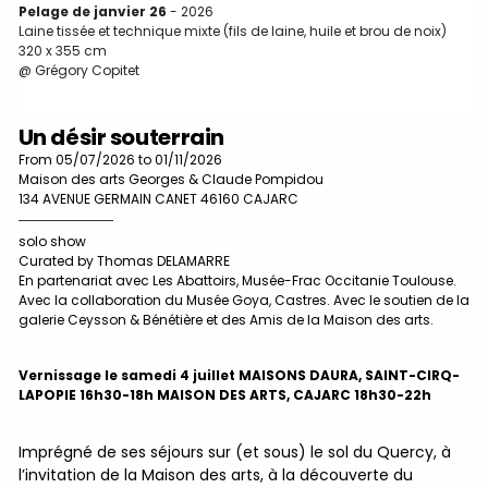
Pelage de janvier 26
- 2026
Laine tissée et technique mixte (fils de laine, huile et brou de noix)
320 x 355 cm
@ Grégory Copitet
Un désir souterrain
From 05/07/2026 to 01/11/2026
Maison des arts Georges & Claude Pompidou
134 AVENUE GERMAIN CANET 46160 CAJARC
solo show
D
Curated by Thomas DELAMARRE
L
En partenariat avec Les Abattoirs, Musée-Frac Occitanie Toulouse.
Avec la collaboration du Musée Goya, Castres. Avec le soutien de la
@
galerie Ceysson & Bénétière et des Amis de la Maison des arts.
Vernissage le samedi 4 juillet MAISONS DAURA, SAINT-CIRQ-
LAPOPIE 16h30-18h MAISON DES ARTS, CAJARC 18h30-22h
Imprégné de ses séjours sur (et sous) le sol du Quercy, à
l’invitation de la Maison des arts, à la découverte du