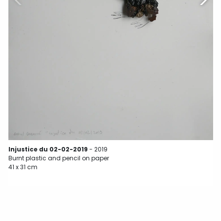
B
3
Injustice du 02-02-2019
- 2019
Burnt plastic and pencil on paper
41 x 31 cm