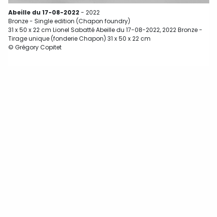
Abeille du 17-08-2022
- 2022
Bronze - Single edition (Chapon foundry)
31 x 50 x 22 cm Lionel Sabatté Abeille du 17-08-2022, 2022 Bronze -
Tirage unique (fonderie Chapon) 31 x 50 x 22 cm
B
© Grégory Copitet