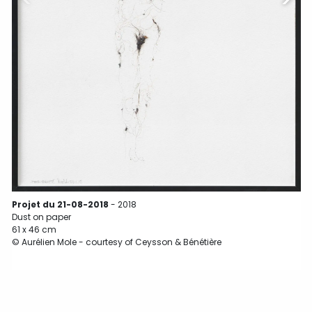
Projet du 21-08-2018
- 2018
Dust on paper
61 x 46 cm
6
© Aurélien Mole - courtesy of Ceysson & Bénétière
©