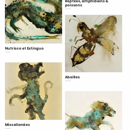
Reptiles, amphibiens &
poissons
Nutrisco et Extinguo
Abeilles
Miscellanées