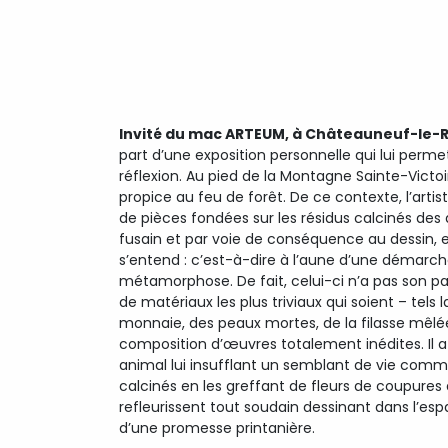
Invité du mac ARTEUM, à Châteauneuf-le-
part d’une exposition personnelle qui lui pe
réflexion. Au pied de la Montagne Sainte-Victoir
propice au feu de forêt. De ce contexte, l’artiste
de pièces fondées sur les résidus calcinés des
fusain et par voie de conséquence au dessin, es
s’entend : c’est-à-dire à l’aune d’une démarc
métamorphose. De fait, celui-ci n’a pas son par
de matériaux les plus triviaux qui soient – tels
monnaie, des peaux mortes, de la filasse mêlée 
composition d’œuvres totalement inédites. Il 
animal lui insufflant un semblant de vie comme i
calcinés en les greffant de fleurs de coupures
refleurissent tout soudain dessinant dans l’esp
d’une promesse printanière.