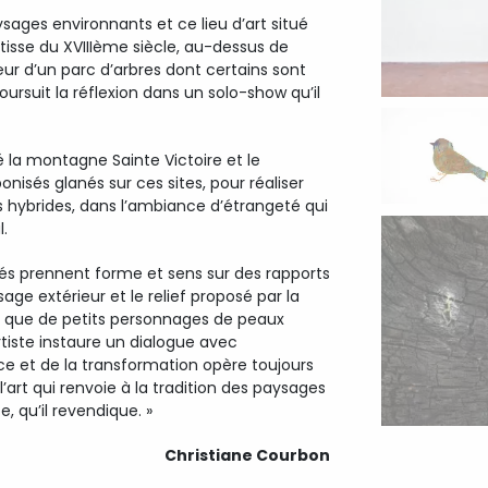
ysages environnants et ce lieu d’art situé
isse du XVIIIème siècle, au-dessus de
œur d’un parc d’arbres dont certains sont
oursuit la réflexion dans un solo-show qu’il
gé la montagne Sainte Victoire et le
nisés glanés sur ces sites, pour réaliser
s hybrides, dans l’ambiance d’étrangeté qui
.
ûlés prennent forme et sens sur des rapports
sage extérieur et le relief proposé par la
é que de petits personnages de peaux
rtiste instaure un dialogue avec
nce et de la transformation opère toujours
 l’art qui renvoie à la tradition des paysages
 qu’il revendique. »
Christiane Courbon