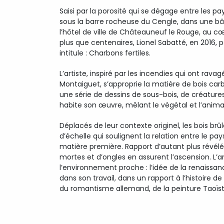
Saisi par la porosité qui se dégage entre les pa
sous la barre rocheuse du Cengle, dans une bât
l’hôtel de ville de Châteauneuf le Rouge, au c
plus que centenaires, Lionel Sabatté, en 2016, p
intitule : Charbons fertiles.
L’artiste, inspiré par les incendies qui ont rava
Montaiguet, s’approprie la matière de bois carbo
une série de dessins de sous-bois, de créature
habite son œuvre, mêlant le végétal et l’animal
Déplacés de leur contexte originel, les bois br
d’échelle qui soulignent la relation entre le pay
matière première. Rapport d’autant plus révél
mortes et d’ongles en assurent l’ascension. L’a
l’environnement proche : l’idée de la renaissa
dans son travail, dans un rapport à l’histoire de
du romantisme allemand, de la peinture Taoïste,