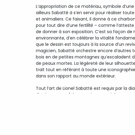
L’appropriation de ce matériau, symbole d’une d
ailleurs Sabatté à s’en servir pour réaliser tou
et animaliers. Ce faisant, il donne à ce charbo
pour tout dire d’une
fertilité
– comme l’atteste le
de donner à son exposition. C’est sa façon de 
environnante, d’en célébrer la vitalité fondame
que le dessin est toujours à la source d’un
reviv
magicien, Sabatté orchestre encore d’autres 
bois en de petites montagnes qu’escaladent d
de peaux mortes. La légèreté de leur silhouette
trait tout en référant à toute une iconographie 
dans son rapport au monde extérieur.
Tout l’art de Lionel Sabatté est requis par la dial
dessins, ses sculptures, voire ses peintures pr
exergue de façon plus ou moins évidente l’idée 
décline son œuvre à l’aune d’une transmutation
l’entraînant à sa propre surprise dans des jeux 
cas, il y va d’une invention plastique et d’un pa
pourrait passer pour fini ou perdu. Eloge du phé