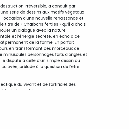
estruction irréversible, a conduit par
te une série de dessins aux motifs végétaux
n l’occasion d’une nouvelle renaissance et
 titre de « Charbons fertiles » qu’il a choisi
nouer un dialogue avec la nature
ntale et l’énergie secrète, en écho à ce
al
permanent de la forme. En parfait
tours en transformant ces morceaux de
e minuscules personnages faits d’ongles et
 le dispute à celle d’un simple dessin au
cultivée, prélude à la question de l’être
ectique du vivant et de l’artificiel. Ses
ocèdent d’une alchimie subtile qui met en
de flux. Entre forme et informe, l’artiste
, laissant faire la matière employée, sinon
d’association imprévisibles. Dans tous les
ri qui visent à redonner vie à tout ce qui
nix.